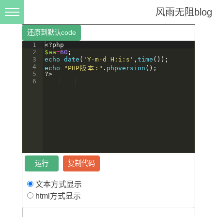
风雨无阻blog
首页
还原到默认code
1
<?php
在线工具
2
$aa
=
60
;
3
echo
date
(
'Y-m-d H:i:s'
,
time
(
))
;
4
echo
在线HTTP post/get测试
"PHP
版
本
:"
.
phpversion
(
)
;
5
?>
6
在线json解析
在线js,jquery格式化,压缩
css在线压缩格式化
技术文章
php文章
运行
复制代码
java文章
文本方式显示
mysql文章
html方式显示
liunx文章