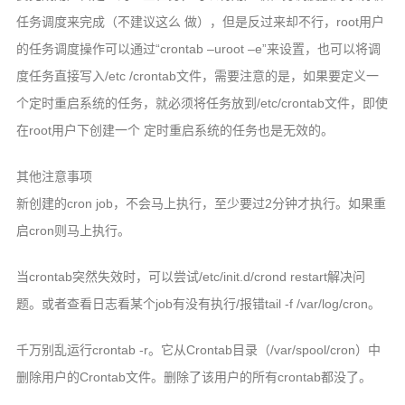
任务调度来完成（不建议这么 做），但是反过来却不行，root用户
的任务调度操作可以通过“crontab –uroot –e”来设置，也可以将调
度任务直接写入/etc /crontab文件，需要注意的是，如果要定义一
个定时重启系统的任务，就必须将任务放到/etc/crontab文件，即使
在root用户下创建一个 定时重启系统的任务也是无效的。
其他注意事项
新创建的cron job，不会马上执行，至少要过2分钟才执行。如果重
启cron则马上执行。
当crontab突然失效时，可以尝试/etc/init.d/crond restart解决问
题。或者查看日志看某个job有没有执行/报错tail -f /var/log/cron。
千万别乱运行crontab -r。它从Crontab目录（/var/spool/cron）中
删除用户的Crontab文件。删除了该用户的所有crontab都没了。