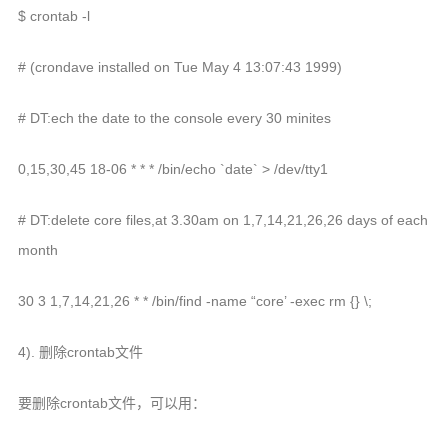
$ crontab -l
# (crondave installed on Tue May 4 13:07:43 1999)
# DT:ech the date to the console every 30 minites
0,15,30,45 18-06 * * * /bin/echo `date` > /dev/tty1
# DT:delete core files,at 3.30am on 1,7,14,21,26,26 days of each
month
30 3 1,7,14,21,26 * * /bin/find -name “core’ -exec rm {} \;
4). 删除crontab文件
要删除crontab文件，可以用：