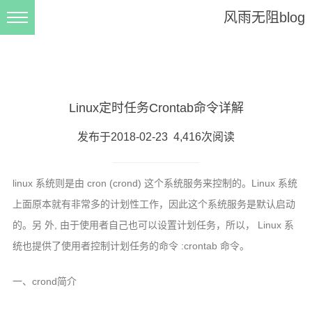
风雨无阻blog
首页
在线工具
在线HTTP post/get测试
Linux定时任务Crontab命令详解
在线json解析
发布于2018-02-23 4,416次阅读
在线js,jquery格式化,压缩
css在线压缩格式化
linux 系统则是由 cron (crond) 这个系统服务来控制的。Linux 系统
技术文章
上面原本就有非常多的计划性工作，因此这个系统服务是默认启动
的。另 外, 由于使用者自己也可以设置计划任务，所以， Linux 系
php文章
统也提供了使用者控制计划任务的命令 :crontab 命令。
java文章
mysql文章
一、crond简介
liunx文章